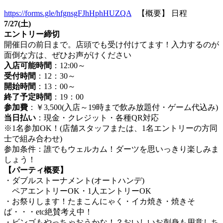
https://forms.gle/hfgnsgFJhHphHUZQA
【概要】 日程
7/27(土)
エントリー締切
開催日の前日まで。店頭でも受け付けてます！入力するのが
面倒な方は、ぜひお声がけください
入店可能時間
：12:00～
受付時間
：12：30～
開始時間
：13：00～
終了予定時間
：19：00
参加費
：￥3,500(入店～19時まで飲み放題付・ゲーム代込み)
当日払い
：現金・クレジット・各種QR対応
※1名参加OK！(店舗スタッフまたは、1名エントリーの方同
士で組み合わせ)
参加条件：誰でもウェルカム！ダーツを思いっきり楽しみま
しょう！
【パーティ概要】
・ダブルストーナメント(オートハンデ)
ペアエントリーOK・1人エントリーOK
・お祭りします！たまこんにゃく・イカ焼き・焼きそ
ば・・・etc絶賛考え中！
・ビンゴもやっちゃおうかな！？おいしいお刺身も用意しち